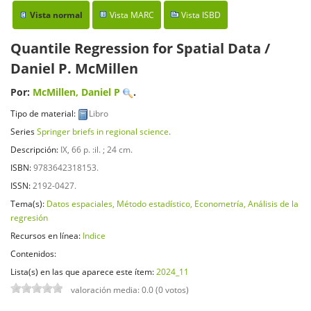
Vista normal
Vista MARC
Vista ISBD
Quantile Regression for Spatial Data
/
Daniel P. McMillen
Por:
McMillen, Daniel P
.
Tipo de material:
Libro
Series
Springer briefs in regional science
.
Descripción:
IX, 66 p. :il. ; 24 cm
.
ISBN:
9783642318153.
ISSN:
2192-0427.
Tema(s):
Datos espaciales, Método estadístico, Econometría, Análisis de la
regresión
Recursos en línea:
Indice
Contenidos:
Lista(s) en las que aparece este ítem:
2024_11
valoración media: 0.0 (0 votos)