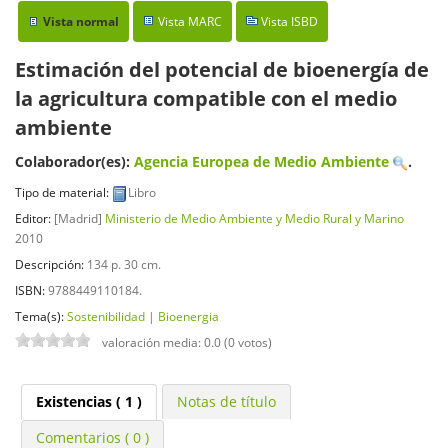
Vista normal
Vista MARC
Vista ISBD
Estimación del potencial de bioenergía de
la agricultura compatible con el medio
ambiente
Colaborador(es):
Agencia Europea de Medio Ambiente
.
Tipo de material:
Libro
Editor:
[Madrid]
Ministerio de Medio Ambiente y Medio Rural y Marino
2010
Descripción:
134 p. 30 cm
.
ISBN:
9788449110184.
Tema(s):
Sostenibilidad
|
Bioenergia
valoración media: 0.0 (0 votos)
Existencias
( 1 )
Notas de título
Comentarios ( 0 )