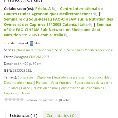
Colaborador(es):
Priolo, A
|
Centre International de
Hautes Etudes Agronomiques Mediterranéennes
|
Seminaire du Sous-Reseau FAO-CIHEAM sur la Nutrition des
Ovines et des Caprines
11º 2005 Catania, Italia
|
Seminar
of the FAO-CIHEAM Sub-Network on Sheep and Goat
Nutrition
11º 2005 Catania, Italia
.
Tipo de material:
Libro
Series
Options mediterraneennes. Serie A: Seminaires Mediterraneennes
:
Editor:
Zaragoza
CIHEAM
2007
Descripción:
470 p. 30 cm
.
ISBN:
2853523632.
Tema(s):
Congresos
|
Digestion
|
Ingestion de piensos
|
Reproductividad
|
Desempeño animal
|
Piensos
|
Valor nutritivo
|
Subproductos de la carne
|
Calidad
|
Carne
|
Nutricion animal
|
Alimentacion de los animales
|
Caprinos
|
Ovinos
valoración media: 0.0 (0 votos)
Existencias
( 1 )
Comentarios ( 0 )