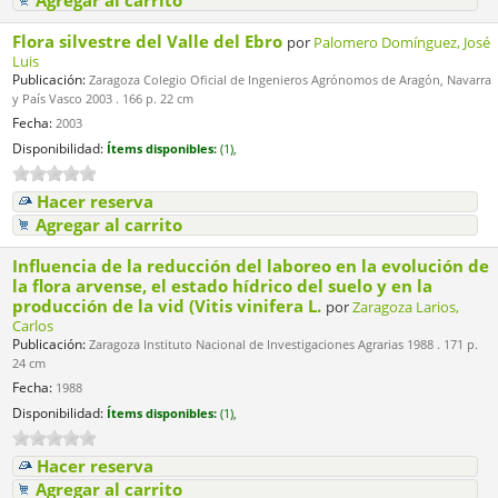
Agregar al carrito
Flora silvestre del Valle del Ebro
por
Palomero Domínguez, José
Luis
Publicación:
Zaragoza Colegio Oficial de Ingenieros Agrónomos de Aragón, Navarra
y País Vasco 2003 . 166 p. 22 cm
Fecha:
2003
Disponibilidad:
Ítems disponibles:
(1),
Hacer reserva
Agregar al carrito
Influencia de la reducción del laboreo en la evolución de
la flora arvense, el estado hídrico del suelo y en la
producción de la vid (Vitis vinifera L.
por
Zaragoza Larios,
Carlos
Publicación:
Zaragoza Instituto Nacional de Investigaciones Agrarias 1988 . 171 p.
24 cm
Fecha:
1988
Disponibilidad:
Ítems disponibles:
(1),
Hacer reserva
Agregar al carrito