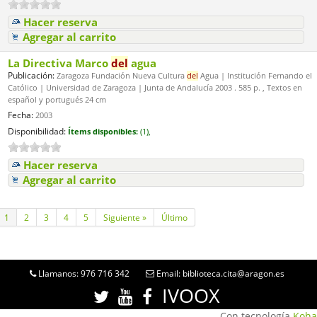
Hacer reserva
Agregar al carrito
La Directiva Marco
del
agua
Publicación:
Zaragoza Fundación Nueva Cultura
del
Agua | Institución Fernando el
Católico | Universidad de Zaragoza | Junta de Andalucía 2003 . 585 p. , Textos en
español y portugués 24 cm
Fecha:
2003
Disponibilidad:
Ítems disponibles:
(1),
Hacer reserva
Agregar al carrito
1
2
3
4
5
Siguiente »
Último
Llamanos: 976 716 342
Email: biblioteca.cita@aragon.es
IVOOX
Con tecnología
Koha