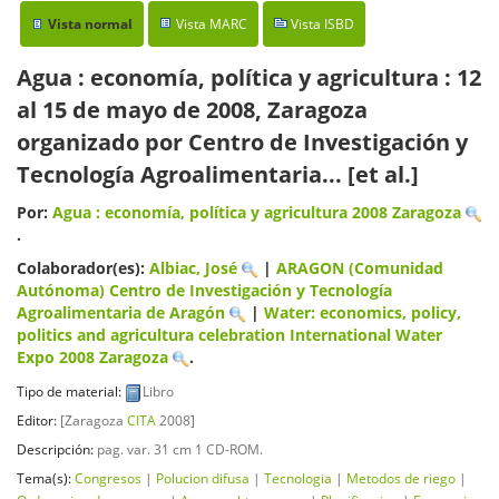
Vista normal
Vista MARC
Vista ISBD
Agua : economía, política y agricultura : 12
al 15 de mayo de 2008, Zaragoza
organizado por Centro de Investigación y
Tecnología Agroalimentaria... [et al.]
Por:
Agua : economía, política y agricultura
2008 Zaragoza
.
Colaborador(es):
Albiac, José
|
ARAGON (Comunidad
Autónoma) Centro de Investigación y Tecnología
Agroalimentaria de Aragón
|
Water: economics, policy,
politics and agricultura celebration International Water
Expo
2008 Zaragoza
.
Tipo de material:
Libro
Editor:
[Zaragoza
CITA
2008]
Descripción:
pag. var. 31 cm 1 CD-ROM
.
Tema(s):
Congresos
|
Polucion difusa
|
Tecnologia
|
Metodos de riego
|