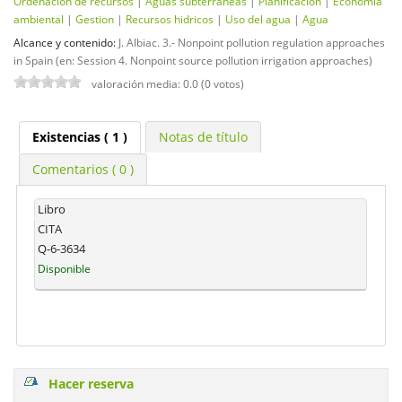
Ordenacion de recursos
|
Aguas subterraneas
|
Planificacion
|
Economia
ambiental
|
Gestion
|
Recursos hidricos
|
Uso del agua
|
Agua
Alcance y contenido:
J. Albiac. 3.- Nonpoint pollution regulation approaches
in Spain (en: Session 4. Nonpoint source pollution irrigation approaches)
valoración media: 0.0 (0 votos)
Existencias
( 1 )
Notas de título
Comentarios ( 0 )
Libro
CITA
Q-6-3634
Disponible
Hacer reserva