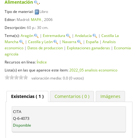
Alimentación
.
Tipo de material:
Libro
Editor:
Madrid:
MAPA
, 2006
Descripción:
60 p.: 30 cm
.
Tema(s):
Aragón
|
Extremadura
|
Andalucía
|
Castilla La
Mancha
|
Castilla y León
|
Navarra
|
España
|
Analisis
economico
|
Datos de produccion
|
Explotaciones ganaderas
|
Economia
agricola
Recursos en línea:
Índice
Lista(s) en las que aparece este ítem:
2022_05 analisis economico
valoración media: 0.0 (0 votos)
Existencias
( 1 )
Comentarios ( 0 )
Imágenes
CITA
Q-6-4073
Disponible