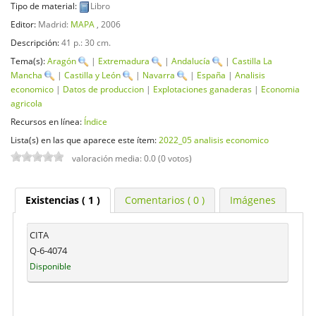
Tipo de material:
Libro
Editor:
Madrid:
MAPA
, 2006
Descripción:
41 p.: 30 cm
.
Tema(s):
Aragón
|
Extremadura
|
Andalucía
|
Castilla La
Mancha
|
Castilla y León
|
Navarra
|
España
|
Analisis
economico
|
Datos de produccion
|
Explotaciones ganaderas
|
Economia
agricola
Recursos en línea:
Índice
Lista(s) en las que aparece este ítem:
2022_05 analisis economico
valoración media: 0.0 (0 votos)
Existencias
( 1 )
Comentarios ( 0 )
Imágenes
CITA
Q-6-4074
Disponible