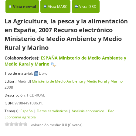
Vista normal
Vista MARC
Vista ISBD
La Agricultura, la pesca y la alimentación
en España, 2007
Recurso electrónico
Ministerio de Medio Ambiente y Medio
Rural y Marino
Colaborador(es):
ESPAÑA Ministerio de Medio Ambiente y
Medio Rural y Marino
.
Tipo de material:
Libro
Editor:
[Madrid]
Ministerio de Medio Ambiente y Medio Rural y Marino
2008
Descripción:
1 CD-ROM
.
ISBN:
9788449108631.
Tema(s):
España
|
Datos estadisticos
|
Analisis economico
|
Pac
|
Economia agricola
valoración media: 0.0 (0 votos)