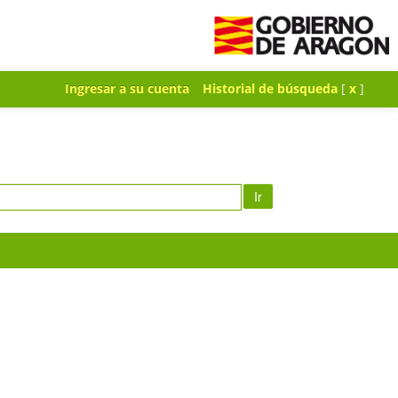
Ingresar a su cuenta
Historial de búsqueda
[
x
]
Ir