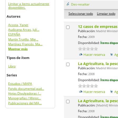
Limitar a ítems actualmente
Des-resaltar
disponibles.
Seleccionar todo
Limpiar todo
Autores
Acosta, Yanet
12 casos de empresas
Audicana Arcas, Juli...
Publicación:
Madrid Minister
ESPAÑA
Fecha:
2009
Martín Trujillo, Mig...
Disponibilidad:
Ítems dispon
Martínez Francés, Ma...
Mostrar más
Hacer reserva
Ag
Tipos de ítem
La Agricultura, la pes
Libro
Publicación:
Madrid Minister
Fecha:
2008
Series
Disponibilidad:
Ítems dispon
Estudios / MAPA
Fondo documental aud...
Hacer reserva
Ag
Hojas Divulgadoras /...
Monografías / Minist...
La Agricultura, la pes
Publicaciones del MA...
Publicación:
[Madrid] Minist
Fecha:
2008
Disponibilidad:
Ítems dispon