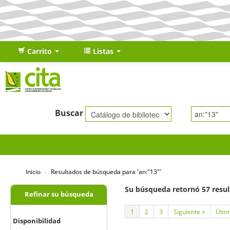
Carrito
Listas
Buscar
Inicio
›
Resultados de búsqueda para 'an:"13"'
Su búsqueda retornó 57 resul
Refinar su búsqueda
1
2
3
Siguiente »
Últi
Disponibilidad