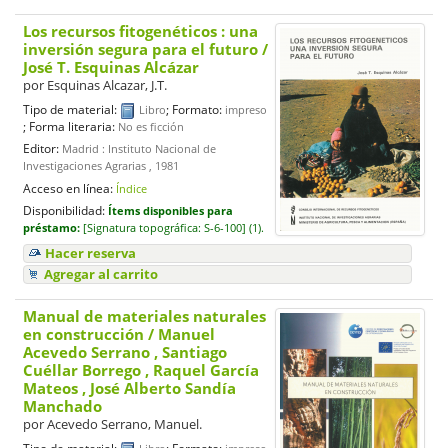
Los recursos fitogenéticos : una
inversión segura para el futuro
/
José T. Esquinas Alcázar
por
Esquinas Alcazar, J.T.
Tipo de material:
; Formato:
Libro
impreso
; Forma literaria:
No es ficción
Editor:
Madrid : Instituto Nacional de
Investigaciones Agrarias , 1981
Acceso en línea:
Índice
Disponibilidad:
Ítems disponibles para
préstamo:
[
Signatura topográfica:
S-6-100] (1).
Hacer reserva
Agregar al carrito
Manual de materiales naturales
en construcción
/ Manuel
Acevedo Serrano , Santiago
Cuéllar Borrego , Raquel García
Mateos , José Alberto Sandía
Manchado
por
Acevedo Serrano, Manuel.
Tipo de material:
; Formato: