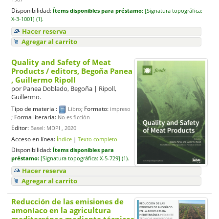
Disponibilidad:
Ítems disponibles para préstamo:
[
Signatura topográfica:
X-3-1001] (1).
Hacer reserva
Agregar al carrito
Quality and Safety of Meat
Products
/ editors, Begoña Panea
, Guillermo Ripoll
por
Panea Doblado, Begoña
|
Ripoll,
Guillermo.
Tipo de material:
; Formato:
Libro
impreso
; Forma literaria:
No es ficción
Editor:
Basel: MDPI , 2020
Acceso en línea:
Índice
|
Texto completo
Disponibilidad:
Ítems disponibles para
préstamo:
[
Signatura topográfica:
X-5-729] (1).
Hacer reserva
Agregar al carrito
Reducción de las emisiones de
amoníaco en la agricultura