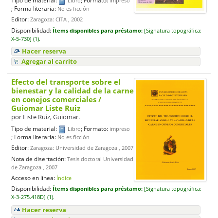
Libro
impreso
; Forma literaria:
No es ficción
Editor:
Zaragoza: CITA , 2002
Disponibilidad:
Ítems disponibles para préstamo:
[
Signatura topográfica:
X-5-730] (1).
Hacer reserva
Agregar al carrito
Efecto del transporte sobre el
bienestar y la calidad de la carne
en conejos comerciales
/
Guiomar Liste Ruiz
por
Liste Ruiz, Guiomar.
Tipo de material:
; Formato:
Libro
impreso
; Forma literaria:
No es ficción
Editor:
Zaragoza: Universidad de Zaragoza , 2007
Nota de disertación:
Tesis doctoral Universidad
de Zaragoza , 2007
Acceso en línea:
Índice
Disponibilidad:
Ítems disponibles para préstamo:
[
Signatura topográfica:
X-3-275.418D] (1).
Hacer reserva