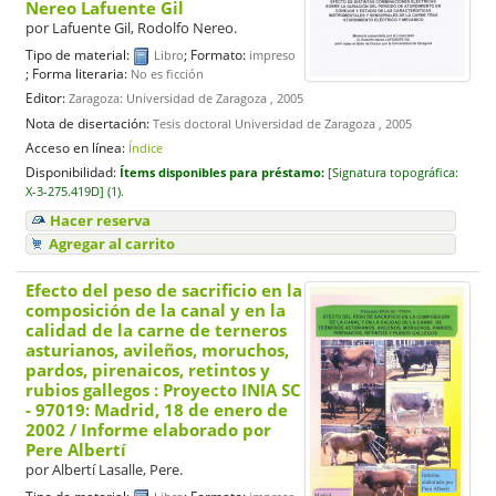
Nereo Lafuente Gil
por
Lafuente Gil, Rodolfo Nereo.
Tipo de material:
; Formato:
Libro
impreso
; Forma literaria:
No es ficción
Editor:
Zaragoza: Universidad de Zaragoza , 2005
Nota de disertación:
Tesis doctoral Universidad de Zaragoza , 2005
Acceso en línea:
Índice
Disponibilidad:
Ítems disponibles para préstamo:
[
Signatura topográfica:
X-3-275.419D] (1).
Hacer reserva
Agregar al carrito
Efecto del peso de sacrificio en la
composición de la canal y en la
calidad de la carne de terneros
asturianos, avileños, moruchos,
pardos, pirenaicos, retintos y
rubios gallegos : Proyecto INIA SC
- 97019: Madrid, 18 de enero de
2002
/ Informe elaborado por
Pere Albertí
por
Albertí Lasalle, Pere.
Tipo de material:
; Formato: