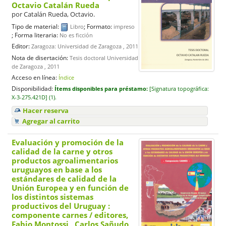
Octavio Catalán Rueda
por
Catalán Rueda, Octavio.
Tipo de material:
; Formato:
Libro
impreso
; Forma literaria:
No es ficción
Editor:
Zaragoza: Universidad de Zaragoza , 2011
Nota de disertación:
Tesis doctoral Universidad
de Zaragoza , 2011
Acceso en línea:
Índice
Disponibilidad:
Ítems disponibles para préstamo:
[
Signatura topográfica:
X-3-275.421D] (1).
Hacer reserva
Agregar al carrito
Evaluación y promoción de la
calidad de la carne y otros
productos agroalimentarios
uruguayos en base a los
estándares de calidad de la
Unión Europea y en función de
los distintos sistemas
productivos del Uruguay :
componente carnes
/ editores,
Fabio Montossi , Carlos Sañudo