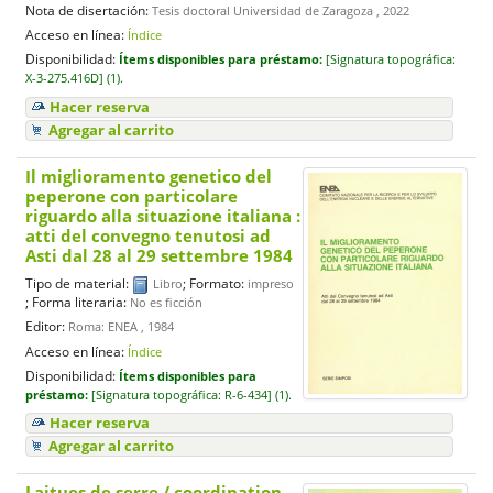
Nota de disertación:
Tesis doctoral Universidad de Zaragoza , 2022
Acceso en línea:
Índice
Disponibilidad:
Ítems disponibles para préstamo:
[
Signatura topográfica:
X-3-275.416D] (1).
Hacer reserva
Agregar al carrito
Il miglioramento genetico del
peperone con particolare
riguardo alla situazione italiana :
atti del convegno tenutosi ad
Asti dal 28 al 29 settembre 1984
Tipo de material:
; Formato:
Libro
impreso
; Forma literaria:
No es ficción
Editor:
Roma: ENEA , 1984
Acceso en línea:
Índice
Disponibilidad:
Ítems disponibles para
préstamo:
[
Signatura topográfica:
R-6-434] (1).
Hacer reserva
Agregar al carrito
Laitues de serre
/ coordination,