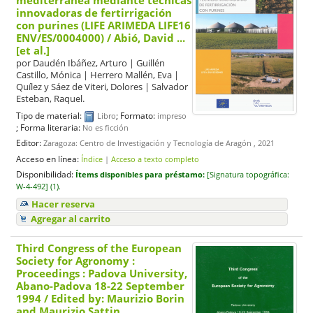
mediterránea mediante técnicas
innovadoras de fertirrigación
con purines (LIFE ARIMEDA LIFE16
ENV/ES/0004000)
/ Abió, David ...
[et al.]
por
Daudén Ibáñez, Arturo
|
Guillén
Castillo, Mónica
|
Herrero Mallén, Eva
|
Quílez y Sáez de Viteri, Dolores
|
Salvador
Esteban, Raquel.
Tipo de material:
; Formato:
Libro
impreso
; Forma literaria:
No es ficción
Editor:
Zaragoza: Centro de Investigación y Tecnología de Aragón , 2021
Acceso en línea:
Índice
|
Acceso a texto completo
Disponibilidad:
Ítems disponibles para préstamo:
[
Signatura topográfica:
W-4-492] (1).
Hacer reserva
Agregar al carrito
Third Congress of the European
Society for Agronomy :
Proceedings : Padova University,
Abano-Padova 18-22 September
1994
/ Edited by: Maurizio Borin
and Maurizio Sattin