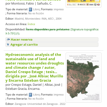
por
Montossi, Fabio
|
Sañudo, C.
Tipo de material:
; Formato:
Libro
impreso
; Forma literaria:
No es ficción
Editor:
Madrid, Montevideo: INIA, AECI , 2004
Acceso en línea:
Índice
Disponibilidad:
Ítems disponibles para préstamo:
[
Signatura topográfica:
X-5-731] (1).
Hacer reserva
Agregar al carrito
Hydroeconomic analysis of the
sustainable use of land and
water resources undes droughts
and climate change
/ autor,
Daniel Crespo Estage ; tesis...
dirigida por , José Albiac Murillo
y Encarna Esteban Gracia
por
Crespo Estage, Daniel
|
Albiac, José
|
Esteban Gracia, Encarna.
Tipo de material:
; Formato:
Libro
impreso
; Forma literaria:
No es ficción
Editor:
Zaragoza: Universidad de Zaragoza . 2022