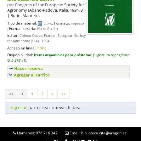
por
Congress of the European Society for
Agronomy
(Abano-Padova, Italia. 1994. 3º)
|
Borin, Maurizio.
Tipo de material:
; Formato:
Libro
impreso
; Forma literaria:
No es ficción
Editor:
Colmar Cedex, France : European Society
for Agronomy (ESA) , 1994
Acceso en línea:
Índice
Disponibilidad:
Ítems disponibles para préstamo:
[
Signatura topográfica:
Q-5-275] (1).
Hacer reserva
Agregar al carrito
<<
<
1
2
>
>>
Ingresar
para crear nuevas listas.
Llamanos: 976 716 342
Email: biblioteca.cita@aragon.es