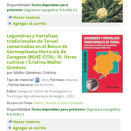
Disponibilidad:
Ítems disponibles para
préstamo:
[
Signatura topográfica:
R-6-436] (1).
Hacer reserva
Agregar al carrito
Legumbres y hortalizas
tradicionales de Teruel
conservadas en el Banco de
Germoplasma Hortícola de
Zaragoza (BGHZ-CITA) : III. Otros
cultivos
/ Cristina Mallor
Giménez
por
Mallor Giménez, Cristina.
Tipo de material:
; Formato:
Libro
impreso
; Forma literaria:
No es ficción
Editor:
Zaragoza: Centro de Investigación y
Tecnología Agroalimentaria de Aragón , 2022
Acceso en línea:
Índice
|
Acceso a texto completo
Disponibilidad:
Ítems disponibles para préstamo:
[
Signatura topográfica:
R-6-433] (1).
Hacer reserva
Agregar al carrito