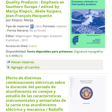
Quality Products : Emphasis on
Southern Europe
/ edited by
Marija Klopcic, Abele Kuipers,
Jean-François Hocquette
por
Klopcic, Marija.
Tipo de material:
; Formato:
Libro
impreso
; Forma literaria:
No es ficción
Editor:
Wageningen: Wageningen Academic
Publishers , 2013
Acceso en línea:
Índice
Disponibilidad:
Ítems disponibles para préstamo:
[
Signatura topográfica:
Q-6-4096] (1).
Hacer reserva
Agregar al carrito
Efecto de distintas
combinaciones eléctricas sobre
la duración del período de
aturdimiento en conejos y
estudio de las características
instrumentales y sensoriales de
la carne tras aturdimiento
eléctrico y mecánico
/ Rodolfo