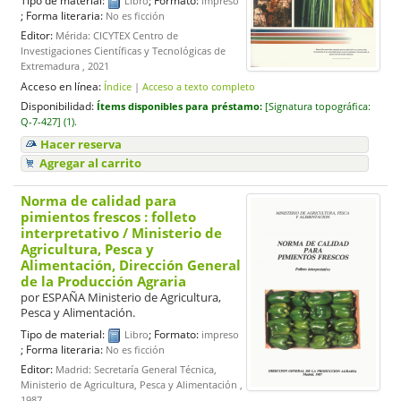
Libro
impreso
; Forma literaria:
No es ficción
Editor:
Mérida: CICYTEX Centro de
Investigaciones Científicas y Tecnológicas de
Extremadura , 2021
Acceso en línea:
Índice
|
Acceso a texto completo
Disponibilidad:
Ítems disponibles para préstamo:
[
Signatura topográfica:
Q-7-427] (1).
Hacer reserva
Agregar al carrito
Norma de calidad para
pimientos frescos : folleto
interpretativo
/ Ministerio de
Agricultura, Pesca y
Alimentación, Dirección General
de la Producción Agraria
por
ESPAÑA Ministerio de Agricultura,
Pesca y Alimentación.
Tipo de material:
; Formato:
Libro
impreso
; Forma literaria:
No es ficción
Editor:
Madrid: Secretaría General Técnica,
Ministerio de Agricultura, Pesca y Alimentación ,
1987